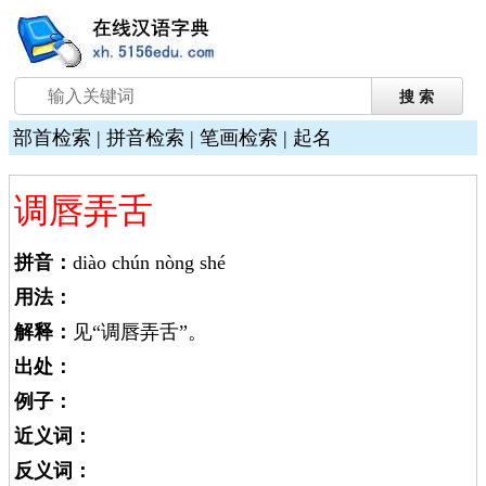
部首检索
|
拼音检索
|
笔画检索
|
起名
调唇弄舌
拼音：
diào chún nòng shé
用法：
解释：
见“调唇弄舌”。
出处：
例子：
近义词：
反义词：