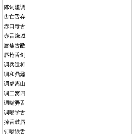
陈词滥调
齿亡舌存
赤口毒舌
赤舌烧城
唇焦舌敝
唇枪舌剑
调兵遣将
调和鼎鼐
调虎离山
调三窝四
调嘴弄舌
调嘴学舌
掉舌鼓唇
钉嘴铁舌