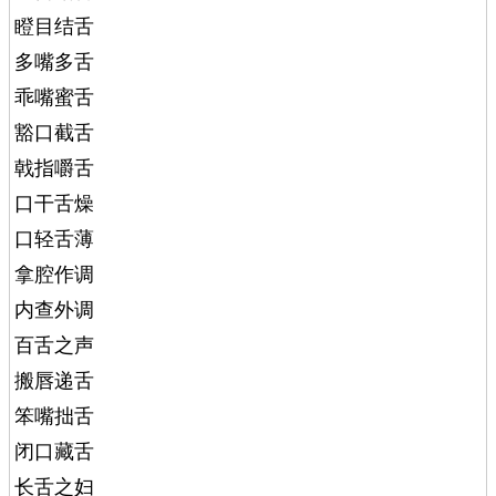
瞪目结舌
多嘴多舌
乖嘴蜜舌
豁口截舌
戟指嚼舌
口干舌燥
口轻舌薄
拿腔作调
内查外调
百舌之声
搬唇递舌
笨嘴拙舌
闭口藏舌
长舌之妇