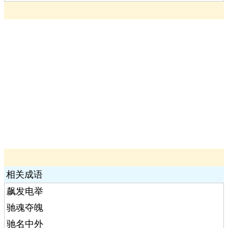
相关成语
飙发电举
驰魂夺魄
驰名中外