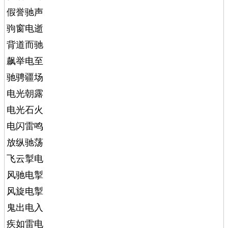
假誉驰声
驹窗电逝
背道而驰
飙举电至
驰骋疆场
电光朝露
电光石火
电闪雷鸣
放纵驰荡
飞云掣电
风驰电掣
风旋电掣
鬼出电入
疾如雷电