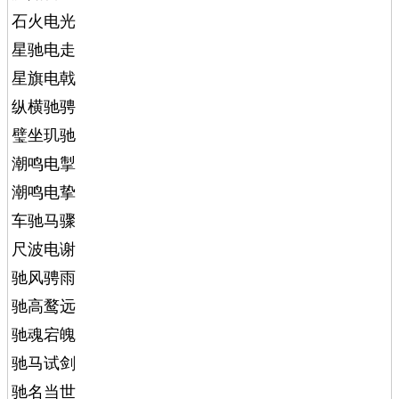
石火电光
星驰电走
星旗电戟
纵横驰骋
璧坐玑驰
潮鸣电掣
潮鸣电挚
车驰马骤
尺波电谢
驰风骋雨
驰高鹜远
驰魂宕魄
驰马试剑
驰名当世