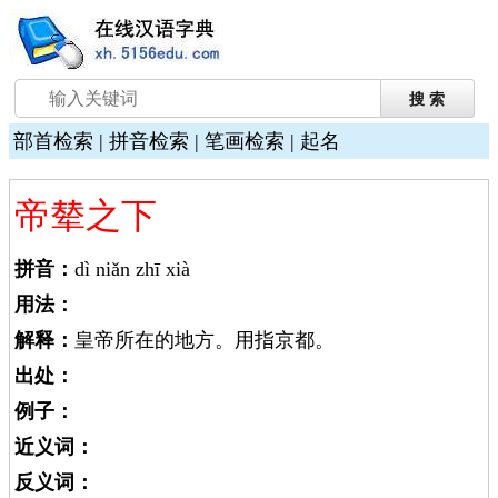
部首检索
|
拼音检索
|
笔画检索
|
起名
帝辇之下
拼音：
dì niǎn zhī xià
用法：
解释：
皇帝所在的地方。用指京都。
出处：
例子：
近义词：
反义词：