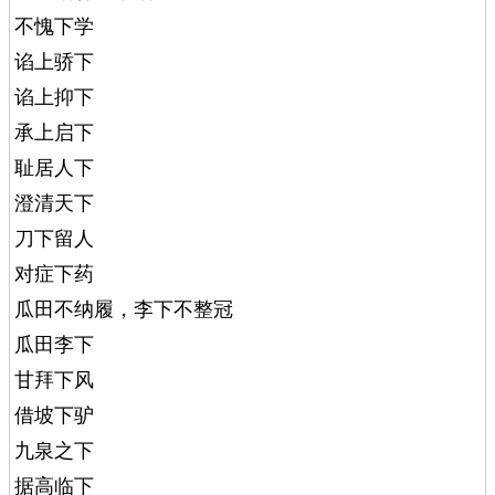
不愧下学
谄上骄下
谄上抑下
承上启下
耻居人下
澄清天下
刀下留人
对症下药
瓜田不纳履，李下不整冠
瓜田李下
甘拜下风
借坡下驴
九泉之下
据高临下