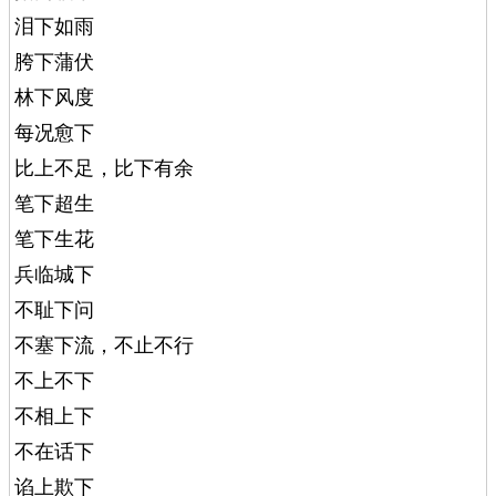
泪下如雨
胯下蒲伏
林下风度
每况愈下
比上不足，比下有余
笔下超生
笔下生花
兵临城下
不耻下问
不塞下流，不止不行
不上不下
不相上下
不在话下
谄上欺下