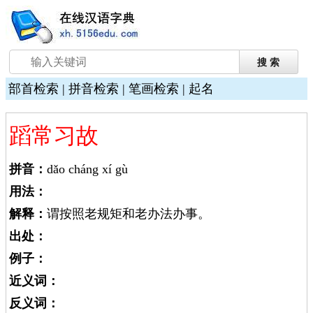
部首检索
|
拼音检索
|
笔画检索
|
起名
蹈常习故
拼音：
dǎo cháng xí gù
用法：
解释：
谓按照老规矩和老办法办事。
出处：
例子：
近义词：
反义词：