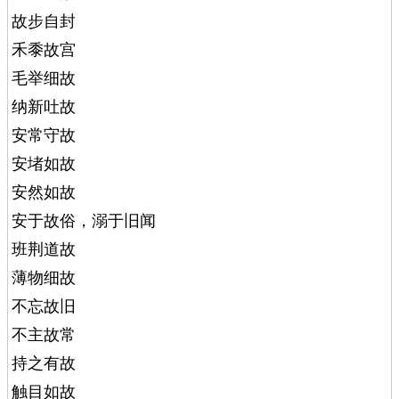
故步自封
禾黍故宫
毛举细故
纳新吐故
安常守故
安堵如故
安然如故
安于故俗，溺于旧闻
班荆道故
薄物细故
不忘故旧
不主故常
持之有故
触目如故