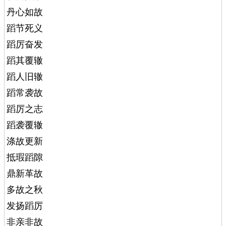
丹心如故
蹈节死义
蹈厉奋发
蹈其覆辙
蹈人旧辙
蹈常袭故
蹈厉之志
蹈袭覆辙
涤故更新
抵瑕蹈隙
鼎新革故
多故之秋
发扬蹈厉
非亲非故