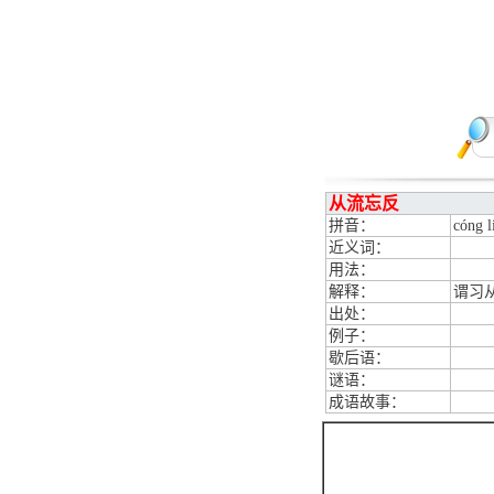
从流忘反
拼音：
cóng l
近义词：
用法：
解释：
谓习
出处：
例子：
歇后语：
谜语：
成语故事：