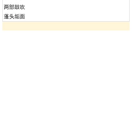
两部鼓吹
蓬头垢面