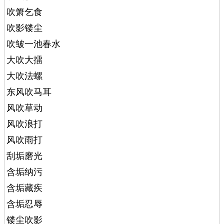
吹箫乞食
吹影镂尘
吹皱一池春水
大吹大擂
大吹法螺
东风吹马耳
风吹草动
风吹浪打
风吹雨打
刮垢磨光
含垢纳污
含垢藏疾
含垢忍辱
镂尘吹影