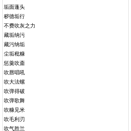
垢面蓬头
秽德垢行
不费吹灰之力
藏垢纳污
藏污纳垢
尘垢秕糠
惩羹吹齑
吹唇唱吼
吹大法螺
吹弹得破
吹弹歌舞
吹糠见米
吹毛利刃
吹气胜兰