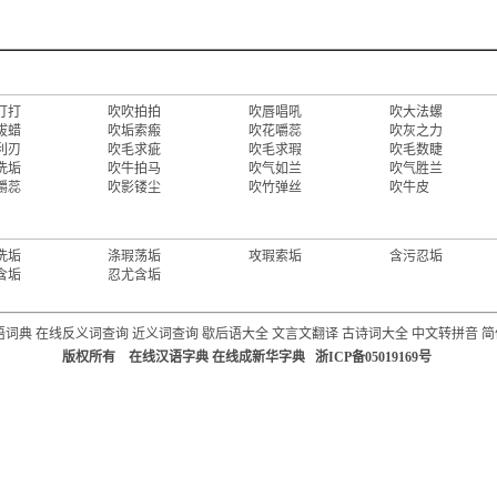
打打
吹吹拍拍
吹唇唱吼
吹大法螺
拔蜡
吹垢索瘢
吹花嚼蕊
吹灰之力
利刃
吹毛求疵
吹毛求瑕
吹毛数睫
洗垢
吹牛拍马
吹气如兰
吹气胜兰
嚼蕊
吹影镂尘
吹竹弹丝
吹牛皮
洗垢
涤瑕荡垢
攻瑕索垢
含污忍垢
含垢
忍尤含垢
语词典
在线反义词查询
近义词查询
歇后语大全
文言文翻译
古诗词大全
中文转拼音
简
版权所有 在线汉语字典 在线成新华字典 浙ICP备05019169号