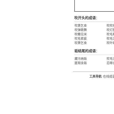
吹开头的成语
：
吹篪乞食
吹吹
吹弹歌舞
吹灯
吹糠见米
吹毛
吹毛索疵
吹毛
吹箫乞食
吹叶
垢结尾的成语
：
藏污纳垢
吹毛
匿瑕含垢
忍辱
工具导航
:
在线成