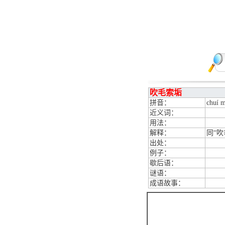
吹毛索垢
拼音：
chuí 
近义词：
用法：
解释：
同“吹
出处：
例子：
歇后语：
谜语：
成语故事：