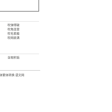
吹弹得破
吹角连营
吹毛索瘢
吹网欲满
含瑕积垢
体繁体转换
语文网