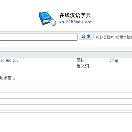
按部首检索
按拼音检
máo suǒ gòu
简拼：
cmsg
反义词：
毛求疵”。