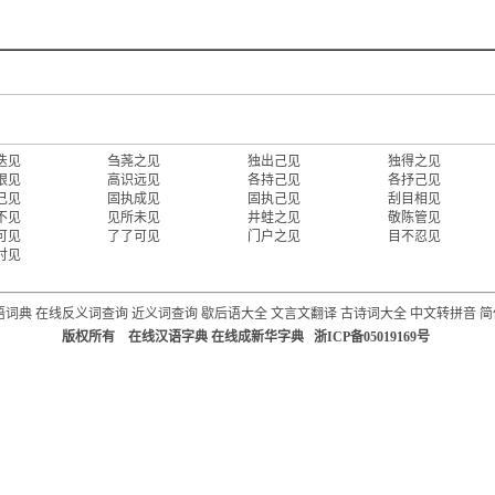
迭见
刍荛之见
独出己见
独得之见
眼见
高识远见
各持己见
各抒己见
己见
固执成见
固执己见
刮目相见
不见
见所未见
井蛙之见
敬陈管见
可见
了了可见
门户之见
目不忍见
肘见
语词典
在线反义词查询
近义词查询
歇后语大全
文言文翻译
古诗词大全
中文转拼音
简
版权所有 在线汉语字典 在线成新华字典 浙ICP备05019169号