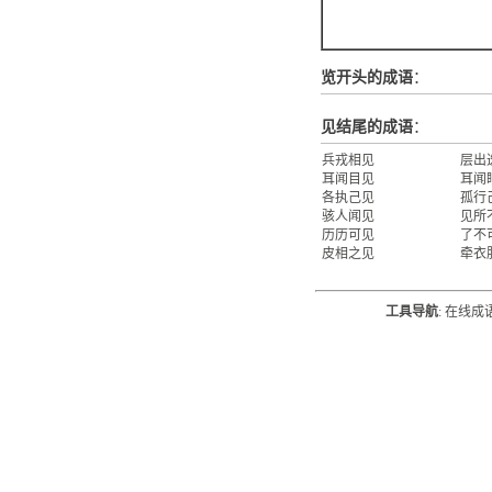
览开头的成语
：
见结尾的成语
：
兵戎相见
层出
耳闻目见
耳闻
各执己见
孤行
骇人闻见
见所
历历可见
了不
皮相之见
牵衣
工具导航
:
在线成