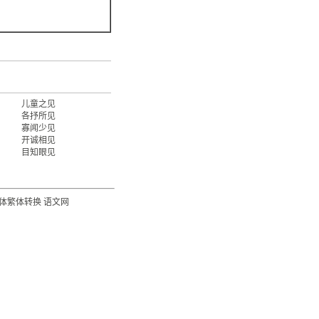
儿童之见
各抒所见
寡闻少见
开诚相见
目知眼见
体繁体转换
语文网