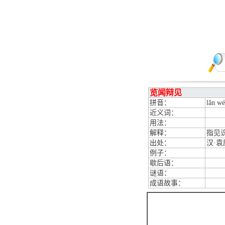
览闻辩见
拼音：
lǎn wé
近义词：
用法：
解释：
指见
出处：
汉·
例子：
歇后语：
谜语：
成语故事：