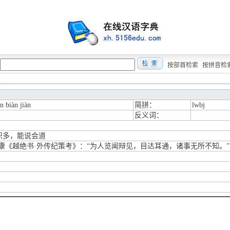
按部首检索
按拼音检
n biàn jiàn
简拼：
lwbj
反义词：
识多，能说会道
袁康《越绝书·外传纪策考》：“为人览闻辩见，目达耳通，诸事无所不知。”