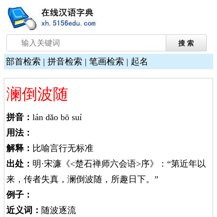
部首检索
|
拼音检索
|
笔画检索
|
起名
澜倒波随
拼音：
lán dǎo bō suí
用法：
解释：
比喻言行无标准
出处：
明·宋濂《<楚石禅师六会语>序》：“第近年以
来，传者失真，澜倒波随，所趣日下。”
例子：
近义词：
随波逐流