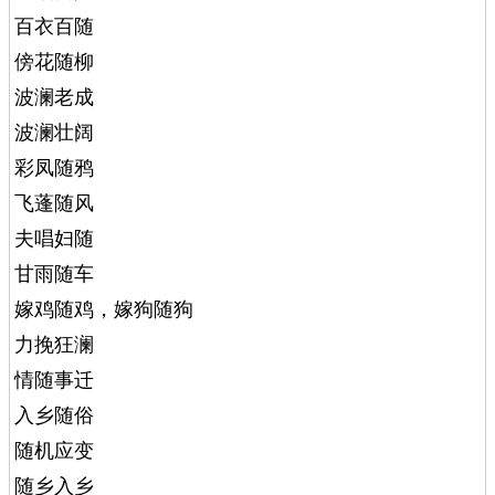
百衣百随
傍花随柳
波澜老成
波澜壮阔
彩凤随鸦
飞蓬随风
夫唱妇随
甘雨随车
嫁鸡随鸡，嫁狗随狗
力挽狂澜
情随事迁
入乡随俗
随机应变
随乡入乡