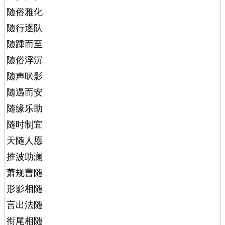
随俗雅化
随行逐队
随踵而至
随俗浮沉
随声吠影
随遇而安
随缘乐助
随时制宜
天随人愿
推波助澜
萧规曹随
形影相随
言出法随
衔尾相随