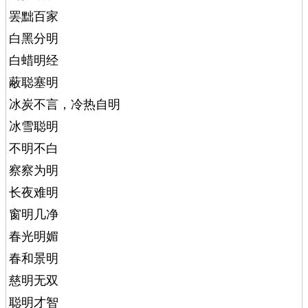
罢黜百家
白黑分明
白蜡明经
蔽聪塞明
冰炭不言，冷热自明
冰雪聪明
不明不白
察察为明
长夜难明
窗明几净
春光明媚
春和景明
慈明无双
聪明才智