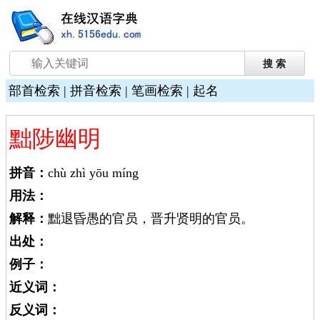
部首检索
|
拼音检索
|
笔画检索
|
起名
黜陟幽明
拼音：
chù zhì yōu míng
用法：
解释：
黜退昏愚的官员，晋升贤明的官员。
出处：
例子：
近义词：
反义词：