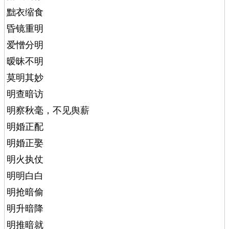
黜衣缩食
昏镜重明
爱憎分明
暧昧不明
莫明其妙
明查暗访
明察秋毫，不见舆薪
明婚正配
明婚正娶
明火执仗
明明白白
明抢暗偷
明升暗降
明推暗就