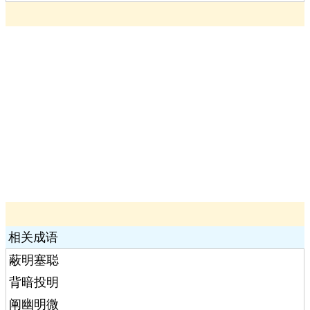
相关成语
蔽明塞聪
背暗投明
阐幽明微