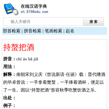
部首检索
|
拼音检索
|
笔画检索
|
起名
持螯把酒
拼音：
chí áo bǎ jiǔ
用法：
解释：
南朝宋刘义庆《世说新语·任诞》载：晋代嗜酒
的毕卓曾说：一手拿着蟹螯，一手捧着酒杯，便足以
了一生。因以“持螯把酒”形容秋季吃蟹饮酒之乐。
出处：
例子：