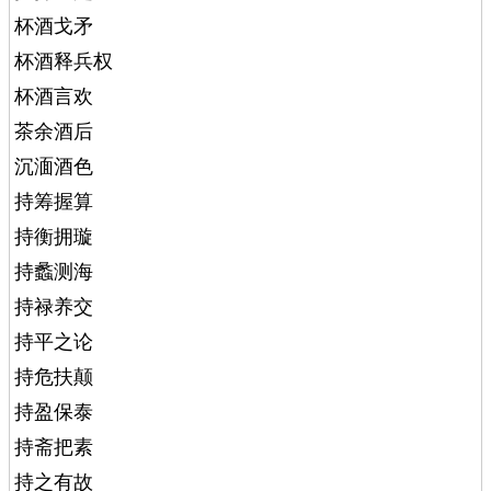
杯酒戈矛
杯酒释兵权
杯酒言欢
茶余酒后
沉湎酒色
持筹握算
持衡拥璇
持蠡测海
持禄养交
持平之论
持危扶颠
持盈保泰
持斋把素
持之有故