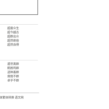
超度众生
超今越古
超群出众
超然绝俗
超然自得
遁世离群
鹤困鸡群
进种善群
倜傥不群
卓乎不群
体繁体转换
语文网