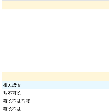
相关成语
敖不可长
鞭长不及马腹
鞭长不及