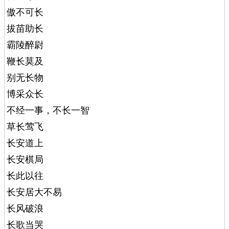
傲不可长
拔苗助长
霸陵醉尉
鞭长莫及
别无长物
博采众长
不经一事，不长一智
草长莺飞
长安道上
长安棋局
长此以往
长安居大不易
长风破浪
长歌当哭