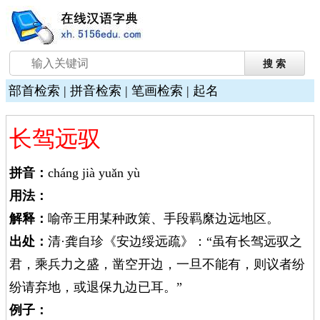
部首检索
|
拼音检索
|
笔画检索
|
起名
长驾远驭
拼音：
cháng jià yuǎn yù
用法：
解释：
喻帝王用某种政策、手段羁縻边远地区。
出处：
清·龚自珍《安边绥远疏》：“虽有长驾远驭之
君，乘兵力之盛，凿空开边，一旦不能有，则议者纷
纷请弃地，或退保九边已耳。”
例子：