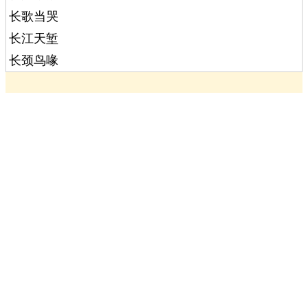
长歌当哭
长江天堑
长颈鸟喙