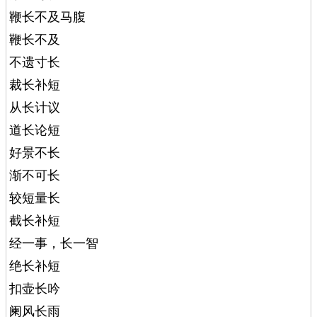
鞭长不及马腹
鞭长不及
不遗寸长
裁长补短
从长计议
道长论短
好景不长
渐不可长
较短量长
截长补短
经一事，长一智
绝长补短
扣壶长吟
阑风长雨