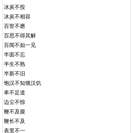
冰炭不投
冰炭不相容
百世不磨
百思不得其解
百闻不如一见
半面不忘
半生不熟
半新不旧
饱汉不知饿汉饥
卑不足道
边尘不惊
鞭不及腹
鞭长不及
表里不一