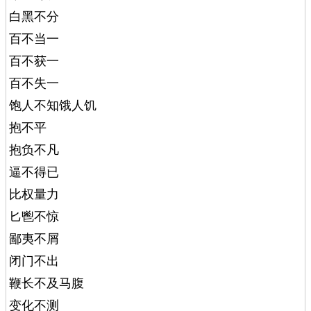
白黑不分
百不当一
百不获一
百不失一
饱人不知饿人饥
抱不平
抱负不凡
逼不得已
比权量力
匕鬯不惊
鄙夷不屑
闭门不出
鞭长不及马腹
变化不测