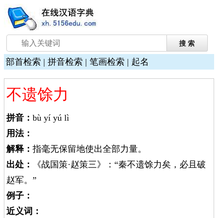
部首检索
|
拼音检索
|
笔画检索
|
起名
不遗馀力
拼音：
bù yí yú lì
用法：
解释：
指毫无保留地使出全部力量。
出处：
《战国策·赵策三》：“秦不遗馀力矣，必且破
赵军。”
例子：
近义词：