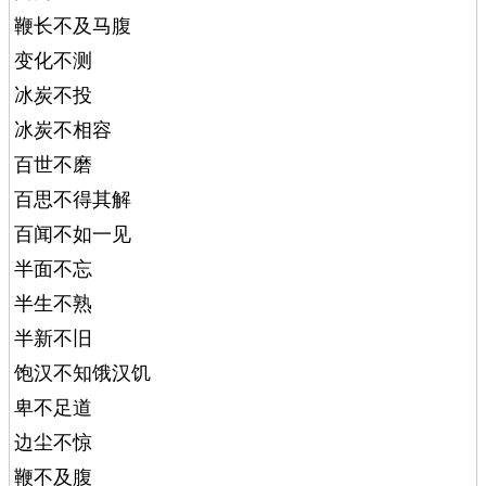
鞭长不及马腹
变化不测
冰炭不投
冰炭不相容
百世不磨
百思不得其解
百闻不如一见
半面不忘
半生不熟
半新不旧
饱汉不知饿汉饥
卑不足道
边尘不惊
鞭不及腹