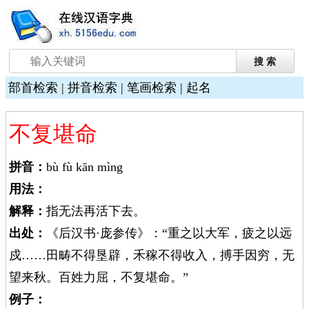
部首检索
|
拼音检索
|
笔画检索
|
起名
不复堪命
拼音：
bù fù kān mìng
用法：
解释：
指无法再活下去。
出处：
《后汉书·庞参传》：“重之以大军，疲之以远
戍……田畴不得垦辟，禾稼不得收入，搏手因穷，无
望来秋。百姓力屈，不复堪命。”
例子：