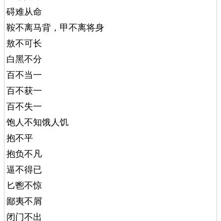
碍难从命
鞍不离马背，甲不离将身
敖不可长
白黑不分
百不当一
百不获一
百不失一
饱人不知饿人饥
抱不平
抱负不凡
逼不得已
匕鬯不惊
鄙夷不屑
闭门不出