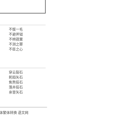
不拔一毛
不避斧钺
不辨菽粟
不测之罪
不臣之心
穿云裂石
躬蹈矢石
焦熬投石
落井投石
亲冒矢石
体繁体转换
语文网