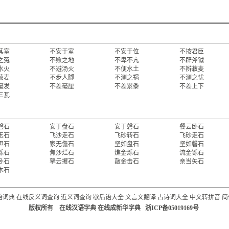
其室
不安于室
不安于位
不按君臣
之冤
不败之地
不卑不亢
不辟斧钺
水火
不避汤火
不便水土
不辨菽麦
菽麦
不步人脚
不测之祸
不测之忧
毫发
不差毫厘
不差累黍
不差上下
三瓦
磐石
安于盘石
安于磐石
餐云卧石
玉石
飞沙走石
飞砂转石
飞砂走石
担石
家无儋石
坚如盘石
坚如磐石
烁石
焦沙烂石
燋金烁石
流金铄石
卧石
拏云攫石
敲金击石
亲当矢石
木石
语词典
在线反义词查询
近义词查询
歇后语大全
文言文翻译
古诗词大全
中文转拼音
简
版权所有 在线汉语字典 在线成新华字典 浙ICP备05019169号