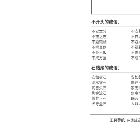
不开头的成语
：
不安本分
不安
不拔之志
不白
不避艰险
不避
不辨真伪
不辩
不茶不饭
不差
不成方圆
不成
石结尾的成语
：
安如盘石
安如
滴水穿石
鼎铛
躬冒矢石
家无
焦金流石
焦金
落井下石
眠云
犬牙盘石
人非
工具导航
:
在线成