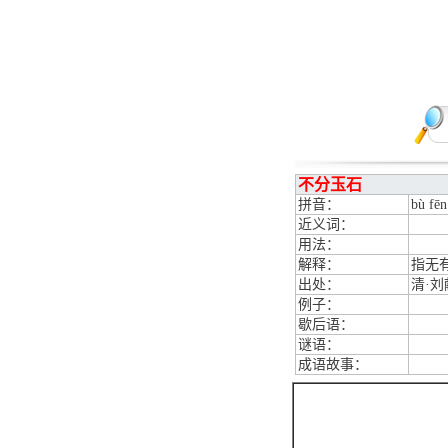
不分玉石
拼音：
bù fēn
近义词：
用法：
解释：
指无
出处：
清·
例子：
歇后语：
谜语：
成语故事：