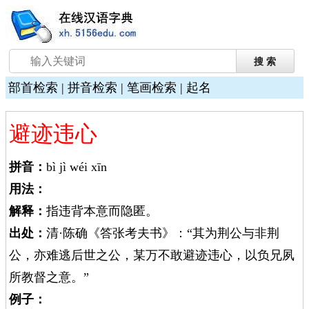
部首检索
|
拼音检索
|
笔画检索
|
起名
避迹违心
拼音：
bì jì wéi xīn
用法：
解释：
指违背本意而隐匿。
出处：
清·陈确《答张考夫书》：“其为荆公与非荆
公，亦难逃后世之公，某万不敢避迹违心，以负兄夙
所教督之意。”
例子：