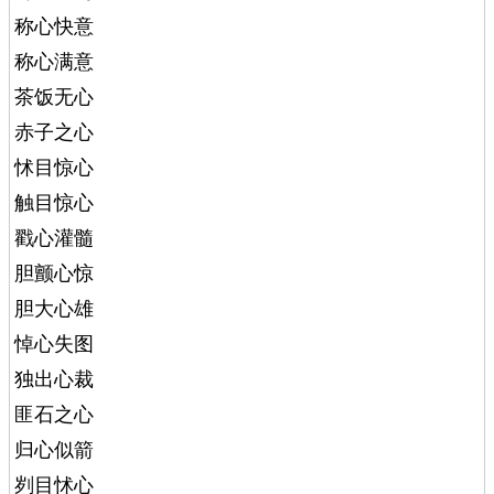
称心快意
称心满意
茶饭无心
赤子之心
怵目惊心
触目惊心
戳心灌髓
胆颤心惊
胆大心雄
悼心失图
独出心裁
匪石之心
归心似箭
刿目怵心