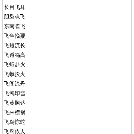
长目飞耳
胆裂魂飞
东南雀飞
飞刍挽粟
飞短流长
飞遁鸣高
飞蛾赴火
飞蛾投火
飞阁流丹
飞鸿印雪
飞黄腾达
飞来横祸
飞鸟惊蛇
飞鸟依人