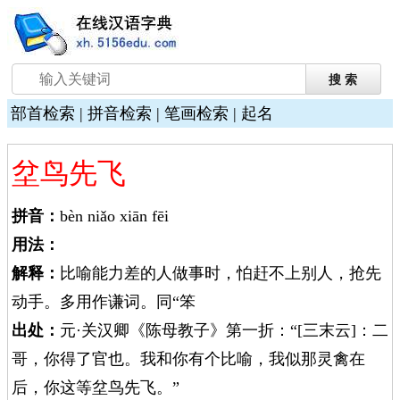
部首检索
|
拼音检索
|
笔画检索
|
起名
坌鸟先飞
拼音：
bèn niǎo xiān fēi
用法：
解释：
比喻能力差的人做事时，怕赶不上别人，抢先
动手。多用作谦词。同“笨
出处：
元·关汉卿《陈母教子》第一折：“[三末云]：二
哥，你得了官也。我和你有个比喻，我似那灵禽在
后，你这等坌鸟先飞。”