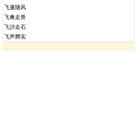
飞蓬随风
飞禽走兽
飞沙走石
飞声腾实