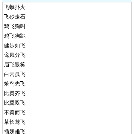
飞蛾扑火
飞砂走石
鸡飞狗叫
鸡飞狗跳
健步如飞
鸾凤分飞
眉飞眼笑
白云孤飞
笨鸟先飞
比翼齐飞
比翼双飞
不翼而飞
草长莺飞
插翅难飞