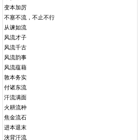
变本加厉
不塞不流，不止不行
从谏如流
风流才子
风流千古
风流韵事
风流蕴藉
敦本务实
付诸东流
汗流满面
火耕流种
焦金流石
进本退末
浃背汗流