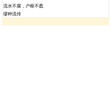
流水不腐，户枢不蠹
缪种流传