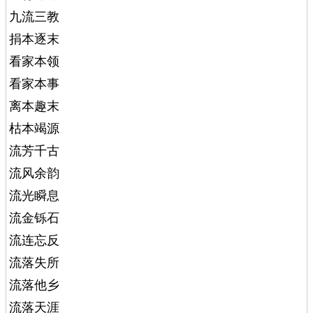
九流三教
捐本逐末
看家本领
看家本事
离本趣末
枯本竭源
流芳千古
流风余韵
流光瞬息
流金铄石
流连忘反
流落失所
流落他乡
流落天涯