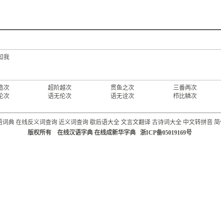
知我
造次
超阶越次
贯鱼之次
三番两次
伦次
语无伦次
语无诠次
栉比鳞次
语词典
在线反义词查询
近义词查询
歇后语大全
文言文翻译
古诗词大全
中文转拼音
简
版权所有 在线汉语字典 在线成新华字典 浙ICP备05019169号