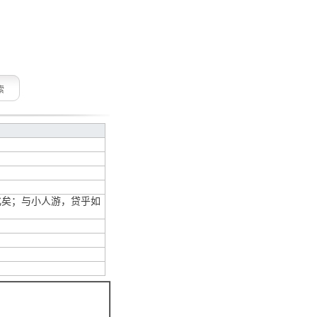
索
化矣；与小人游，贷乎如