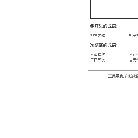
鲍开头的成语
：
鲍鱼之肆
鲍子
次结尾的成语
：
不敢造次
不可
三回五次
言无
工具导航
:
在线成