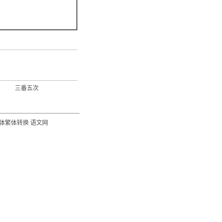
三番五次
体繁体转换
语文网