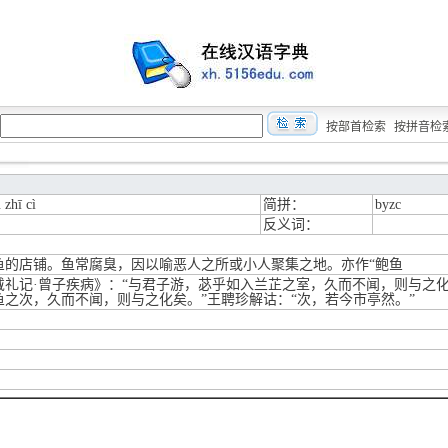
按部首检索
按拼音检
 zhī cì
简拼：
byzc
反义词：
鱼的店铺。鱼常腐臭，因以喻恶人之所或小人聚集之地。亦作“鲍鱼
戴礼记·曾子疾病》：“与君子游，苾乎如入兰芷之室，久而不闻，则与之
鱼之次，久而不闻，则与之化矣。”王聘珍解诂：“次，若今市亭然。”