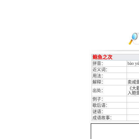
鲍鱼之次
拼音：
bào yú
近义词：
用法：
解释：
卖咸
《大
出处：
入鲍
例子：
歇后语：
谜语：
成语故事：