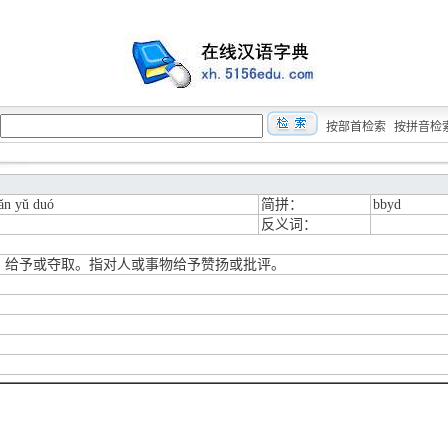
按部首检索
按拼音检
ǎn yǔ duó
简拼：
bbyd
反义词：
：给予或夺取。指对人或事物给予赞扬或批评。