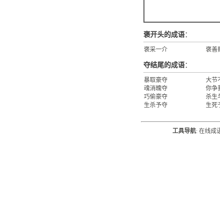
褒开头的成语
：
褒采一介
褒善
夺结尾的成语
：
暴取豪夺
大节
魂消魄夺
你争
巧偷豪夺
杀生
生杀予夺
生死
工具导航
:
在线成