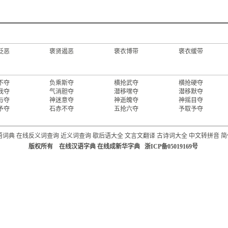
贬恶
褒贤遏恶
褒衣博带
褒衣缓带
不夺
负乘斯夺
横抢武夺
横抢硬夺
我夺
气消胆夺
潜移嘿夺
潜移默夺
与夺
神迷意夺
神逝魄夺
神摇目夺
予夺
石赤不夺
五抢六夺
予取予夺
语词典
在线反义词查询
近义词查询
歇后语大全
文言文翻译
古诗词大全
中文转拼音
简
版权所有 在线汉语字典 在线成新华字典 浙ICP备05019169号