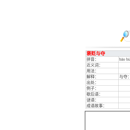
褒贬与夺
拼音：
bāo bi
近义词：
用法：
解释：
与夺
出处：
例子：
歇后语：
谜语：
成语故事：