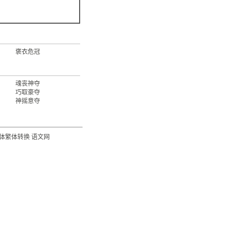
褒衣危冠
魂丧神夺
巧取豪夺
神摇意夺
体繁体转换
语文网