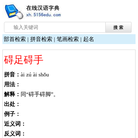
部首检索
|
拼音检索
|
笔画检索
|
起名
碍足碍手
拼音：
ài zú ài shǒu
用法：
解释：
同“碍手碍脚”。
出处：
例子：
近义词：
反义词：