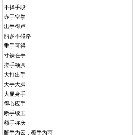
不择手段
赤手空拳
出手得卢
船多不碍路
垂手可得
寸铁在手
搓手顿脚
大打出手
大手大脚
大显身手
得心应手
断手续玉
额手称庆
翻手为云，覆手为雨