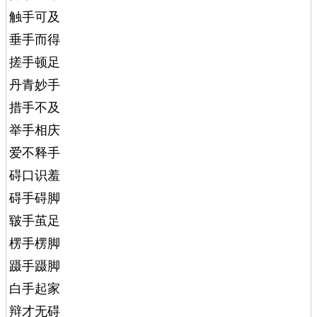
触手可及
垂手而得
搓手顿足
丹青妙手
措手不及
举手相庆
爱不释手
碍口识羞
碍手碍脚
皲手茧足
楞手楞脚
蹑手蹑脚
白手起家
辩才无碍