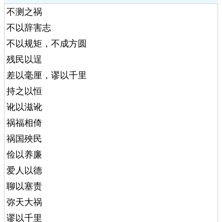
不测之祸
不以辞害志
不以规矩，不成方圆
残民以逞
差以毫厘，谬以千里
持之以恒
讹以滋讹
祸福相倚
祸国殃民
俭以养廉
爱人以德
聊以塞责
弥天大祸
谬以千里