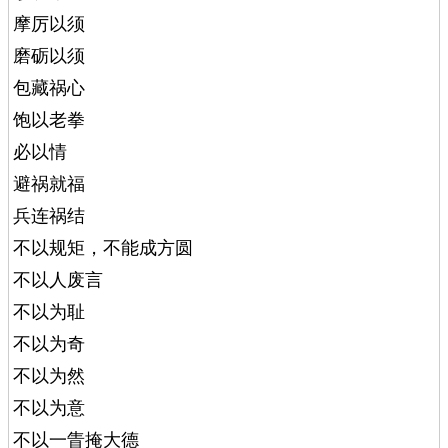
摩厉以须
磨砺以须
包藏祸心
饱以老拳
必以情
避祸就福
兵连祸结
不以规矩，不能成方圆
不以人废言
不以为耻
不以为奇
不以为然
不以为意
不以一眚掩大德