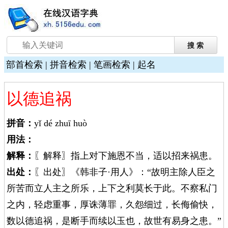
部首检索
|
拼音检索
|
笔画检索
|
起名
以德追祸
拼音：
yǐ dé zhuī huò
用法：
解释：
〖解释〗指上对下施恩不当，适以招来祸患。
出处：
〖出处〗《韩非子·用人》：“故明主除人臣之
所苦而立人主之所乐，上下之利莫长于此。不察私门
之内，轻虑重事，厚诛薄罪，久怨细过，长侮偷快，
数以德追祸，是断手而续以玉也，故世有易身之患。”