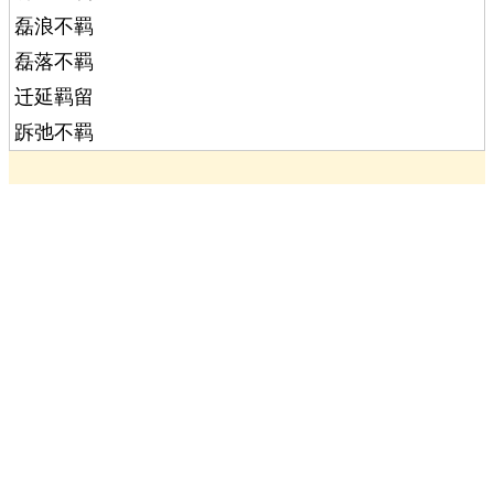
磊浪不羁
磊落不羁
迁延羁留
跅弛不羁