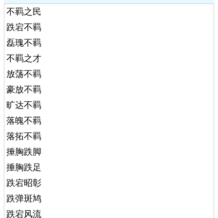
不羁之民
跌宕不羁
磊瑰不羁
不羁之才
放荡不羁
豪放不羁
旷达不羁
落魄不羁
落拓不羁
捶胸跌脚
捶胸跌足
跌宕昭彰
跌弹斑鸠
跌宕风流