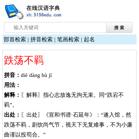
部首检索
|
拼音检索
|
笔画检索
|
起名
跌荡不羁
拼音：
diē dàng bù jī
用法：
解释：
〖解释〗指心志放逸无拘无束。同“跌宕不
羁”。
出处：
〖出处〗《宣和书谱·石延年》：“遂入馆，然
跌荡不羁，剧饮尚气节，视天下无复难事，不为小廉
曲谨以投苟合。”