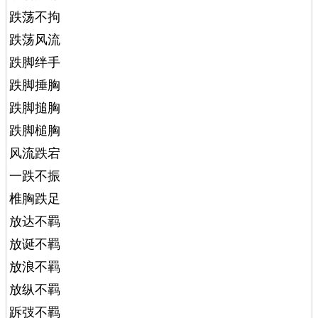
跌荡不拘
跌荡风流
跌脚绊手
跌脚捶胸
跌脚搥胸
跌脚槌胸
风流跌宕
一跌不振
椎胸跌足
放达不羁
放诞不羁
放浪不羁
放纵不羁
跅弢不羁