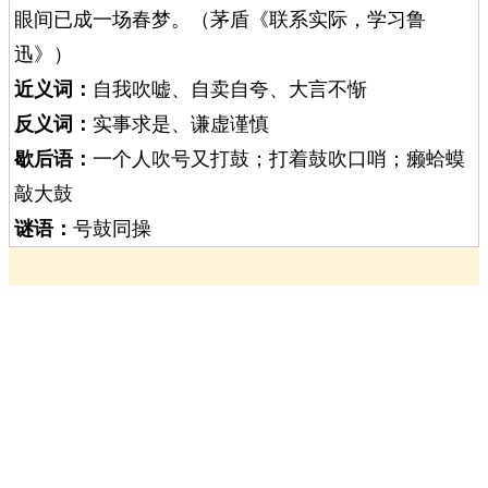
眼间已成一场春梦。（茅盾《联系实际，学习鲁
迅》）
近义词：
自我吹嘘、自卖自夸、大言不惭
反义词：
实事求是、谦虚谨慎
歇后语：
一个人吹号又打鼓；打着鼓吹口哨；癞蛤蟆
敲大鼓
谜语：
号鼓同操