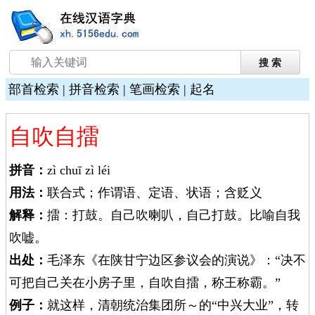
部首检索
|
拼音检索
|
笔画检索
|
起名
自吹自擂
拼音：
zì chuī zì léi
用法：
联合式；作谓语、定语、状语；含贬义
解释：
擂：打鼓。自己吹喇叭，自己打鼓。比喻自我
吹嘘。
出处：
毛泽东《在陕甘宁边区参议会的演说》：“决不
可把自己关在小房子里，自吹自擂，称王称霸。”
例子：
就这样，清朝统治集团所～的“中兴大业”，转