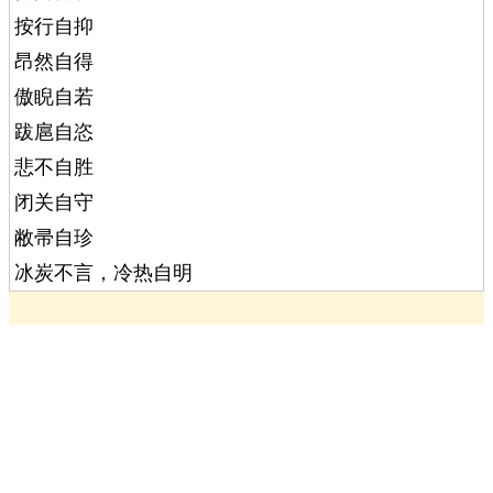
按行自抑
昂然自得
傲睨自若
跋扈自恣
悲不自胜
闭关自守
敝帚自珍
冰炭不言，冷热自明