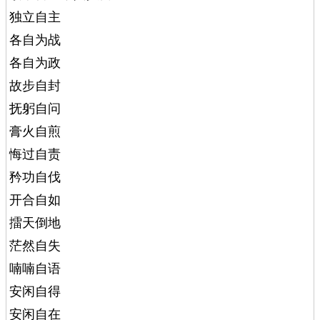
独立自主
各自为战
各自为政
故步自封
抚躬自问
膏火自煎
悔过自责
矜功自伐
开合自如
擂天倒地
茫然自失
喃喃自语
安闲自得
安闲自在