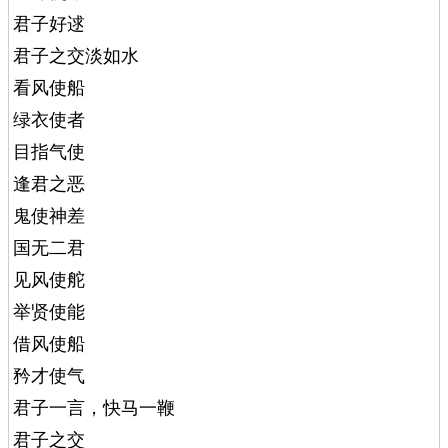
君子好逑
君子之交淡如水
看风使船
绿衣使者
目指气使
逢君之恶
鬼使神差
国无二君
见风使舵
举贤使能
借风使船
矜才使气
君子一言，快马一鞭
君子之交