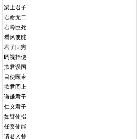
梁上君子
君命无二
君辱臣死
看风使舵
君子固穷
眄视指使
欺君误国
目使颐令
欺君罔上
谦谦君子
仁义君子
如臂使指
任贤使能
请君入瓮