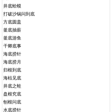
井底蛤蟆
打破沙锅问到底
方底圆盖
釜底抽薪
釜底游鱼
干卿底事
海底捞针
海底捞月
归根到底
海枯见底
井底之蛙
盘根究底
刨根问底
水底捞针