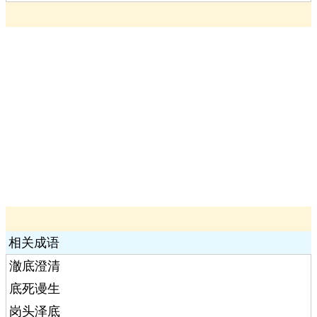
相关成语
澈底澄清
底死谩生
岗头泽底