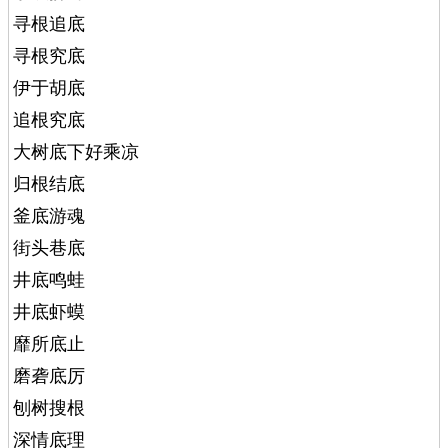
寻根追底
寻根究底
伊于胡底
追根究底
大树底下好乘凉
归根结底
釜底游魂
街头巷底
井底鸣蛙
井底虾蟆
靡所底止
磨砻底厉
刨树搜根
深情底理