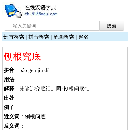
部首检索
|
拼音检索
|
笔画检索
|
起名
刨根究底
拼音：
páo gēn jiū dǐ
用法：
解释：
比喻追究底细。同“刨根问底”。
出处：
例子：
近义词：
刨根问底
反义词：