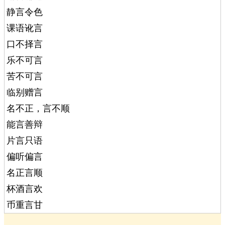
静言令色
课语讹言
口不择言
乐不可言
苦不可言
临别赠言
名不正，言不顺
能言善辩
片言只语
偏听偏言
名正言顺
杯酒言欢
币重言甘