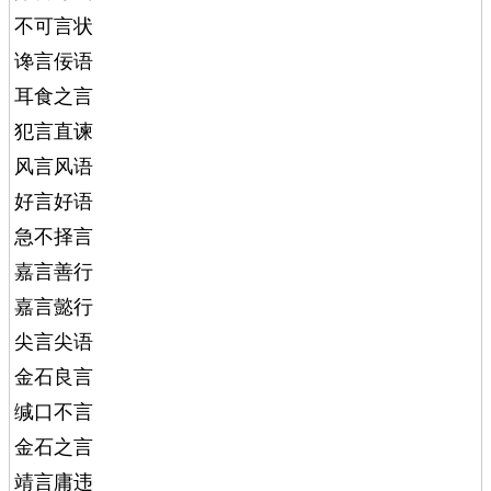
不可言状
谗言佞语
耳食之言
犯言直谏
风言风语
好言好语
急不择言
嘉言善行
嘉言懿行
尖言尖语
金石良言
缄口不言
金石之言
靖言庸违