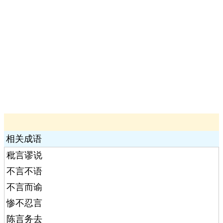
相关成语
秕言谬说
不言不语
不言而谕
惨不忍言
陈言务去