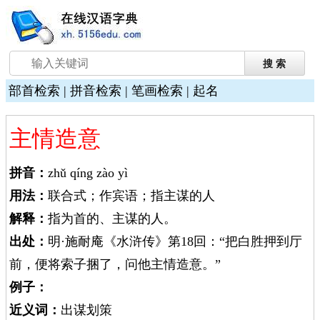
部首检索
|
拼音检索
|
笔画检索
|
起名
主情造意
拼音：
zhǔ qíng zào yì
用法：
联合式；作宾语；指主谋的人
解释：
指为首的、主谋的人。
出处：
明·施耐庵《水浒传》第18回：“把白胜押到厅
前，便将索子捆了，问他主情造意。”
例子：
近义词：
出谋划策