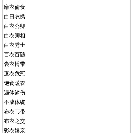
靡衣偷食
白日衣绣
白衣公卿
白衣卿相
白衣秀士
百衣百随
褒衣博带
褒衣危冠
饱食暖衣
遍体鳞伤
不成体统
布衣韦带
布衣之交
彩衣娱亲