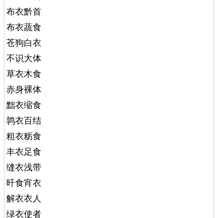
布衣黔首
布衣蔬食
苍狗白衣
不识大体
草衣木食
赤身裸体
黜衣缩食
鹑衣百结
粗衣粝食
丰衣足食
缝衣浅带
旰食宵衣
解衣衣人
绿衣使者