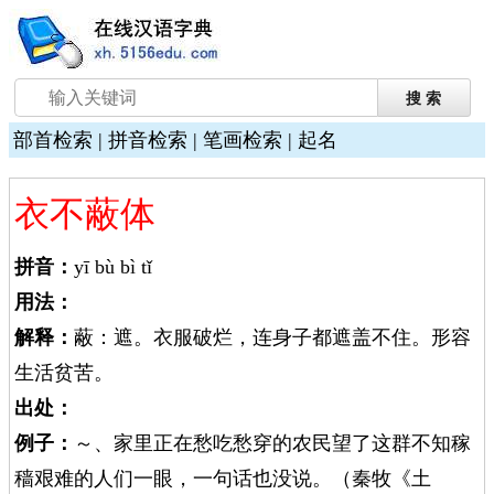
部首检索
|
拼音检索
|
笔画检索
|
起名
衣不蔽体
拼音：
yī bù bì tǐ
用法：
解释：
蔽：遮。衣服破烂，连身子都遮盖不住。形容
生活贫苦。
出处：
例子：
～、家里正在愁吃愁穿的农民望了这群不知稼
穑艰难的人们一眼，一句话也没说。（秦牧《土