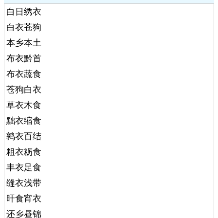
白日绣衣
白衣苍狗
本乡本土
布衣黔首
布衣蔬食
苍狗白衣
草衣木食
黜衣缩食
鹑衣百结
粗衣粝食
丰衣足食
缝衣浅带
旰食宵衣
还乡昼锦