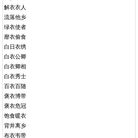
解衣衣人
流落他乡
绿衣使者
靡衣偷食
白日衣绣
白衣公卿
白衣卿相
白衣秀士
百衣百随
褒衣博带
褒衣危冠
饱食暖衣
背井离乡
布衣韦带