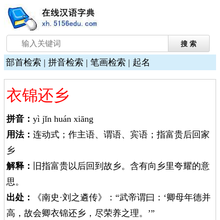
部首检索
|
拼音检索
|
笔画检索
|
起名
衣锦还乡
拼音：
yì jǐn huán xiāng
用法：
连动式；作主语、谓语、宾语；指富贵后回家
乡
解释：
旧指富贵以后回到故乡。含有向乡里夸耀的意
思。
出处：
《南史·刘之遴传》：“武帝谓曰：‘卿母年德并
高，故会卿衣锦还乡，尽荣养之理。’”