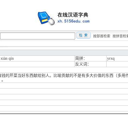
按部首检索
按拼音检
 xiàn qín
简拼：
yrxq
反义词：
值钱的芹菜当好东西献给别人。比喻贡献的不是有多大价值的东西（多用
）。