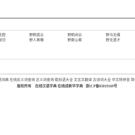
无腔
野鹤孤云
野鹤闲云
野马无缰
献日
野人奏曝
野蔌山肴
野无遗才
语词典
在线反义词查询
近义词查询
歇后语大全
文言文翻译
古诗词大全
中文转拼音
简
版权所有 在线汉语字典 在线成新华字典 浙ICP备05019169号