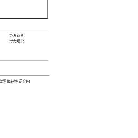
野没遗贤
野无遗贤
体繁体转换
语文网