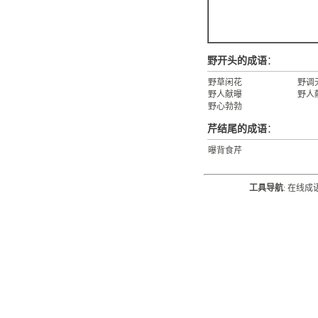
野开头的成语
：
野草闲花
野调
野人献曝
野人
野心勃勃
芹结尾的成语
：
曝背食芹
工具导航
:
在线成