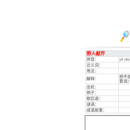
野人献芹
拼音：
yě rén
近义词：
用法：
把不
解释：
套话
出处：
例子：
歇后语：
谜语：
成语故事：