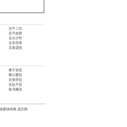
言不二价
言不由衷
言从计听
言多伤倖
言高语低
果于自信
难以置信
去食存信
无征不信
鱼书雁信
体繁体转换
语文网