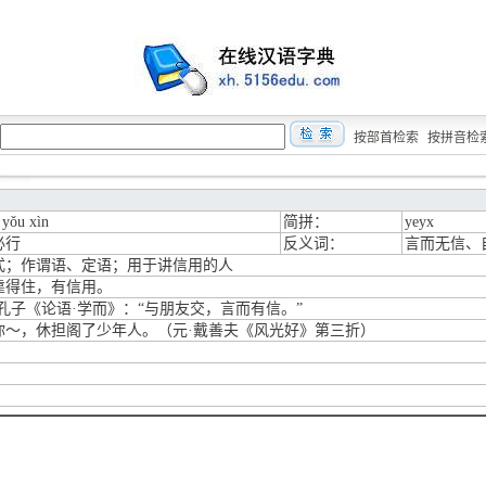
按部首检索
按拼音检
 yǒu xìn
简拼：
yeyx
必行
反义词：
言而无信、
式；作谓语、定语；用于讲信用的人
靠得住，有信用。
·孔子《论语·学而》：“与朋友交，言而有信。”
你～，休担阁了少年人。（元·戴善夫《风光好》第三折）