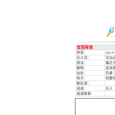
言而有信
拼音：
yán ér
近义词：
言出
用法：
偏正
解释：
说话
出处：
先秦
例子：
则要
歇后语：
谜语：
主人
成语故事：