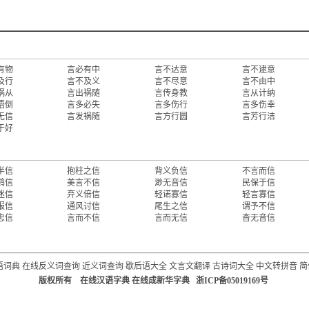
有物
言必有中
言不达意
言不逮意
及行
言不及义
言不尽意
言不由中
祸从
言出祸随
言传身教
言从计纳
语倒
言多必失
言多伤行
言多伤幸
无信
言发祸随
言方行圆
言芳行洁
于好
半信
抱柱之信
背义负信
不言而信
鹤信
美言不信
渺无音信
民保于信
迷信
弃义倍信
轻诺寡信
轻言寡信
报信
通风讨信
尾生之信
谓予不信
忠信
言而不信
言而无信
杳无音信
语词典
在线反义词查询
近义词查询
歇后语大全
文言文翻译
古诗词大全
中文转拼音
简
版权所有 在线汉语字典 在线成新华字典 浙ICP备05019169号