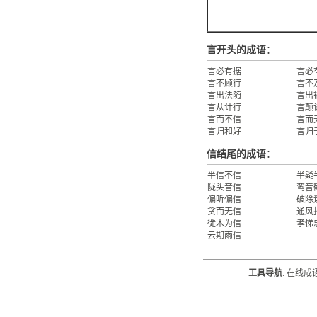
言开头的成语
：
言必有据
言必
言不顾行
言不
言出法随
言出
言从计行
言颠
言而不信
言而
言归和好
言归
信结尾的成语
：
半信不信
半疑
陇头音信
鸾音
偏听偏信
破除
贪而无信
通风
徙木为信
孝悌
云期雨信
工具导航
:
在线成