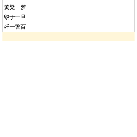
黄粱一梦
毁于一旦
歼一警百