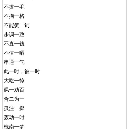
不拔一毛
不拘一格
不能赞一词
步调一致
不直一钱
不值一哂
串通一气
此一时，彼一时
大吃一惊
讽一劝百
合二为一
孤注一掷
轰动一时
槐南一梦