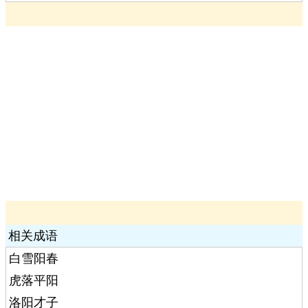
相关成语
白雪阳春
虎落平阳
洛阳才子