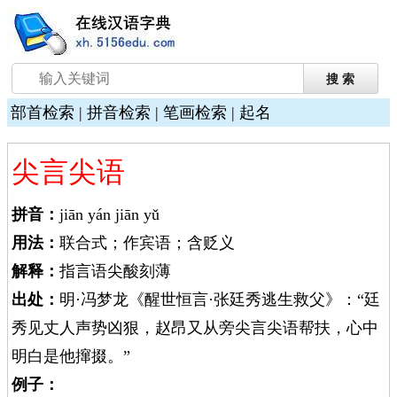
部首检索
|
拼音检索
|
笔画检索
|
起名
尖言尖语
拼音：
jiān yán jiān yǔ
用法：
联合式；作宾语；含贬义
解释：
指言语尖酸刻薄
出处：
明·冯梦龙《醒世恒言·张廷秀逃生救父》：“廷
秀见丈人声势凶狠，赵昂又从旁尖言尖语帮扶，心中
明白是他撺掇。”
例子：