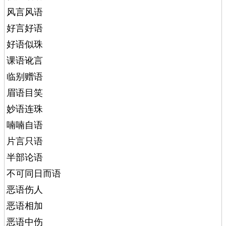
风言风语
好言好语
好语似珠
课语讹言
临别赠语
眉语目笑
妙语连珠
喃喃自语
片言只语
半部论语
不可同日而语
恶语伤人
恶语相加
恶语中伤