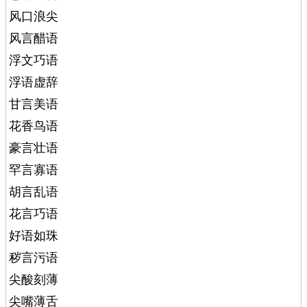
风口浪尖
风言醋语
浮文巧语
浮语虚辞
甘言美语
花香鸟语
豪言壮语
罕言寡语
胡言乱语
花言巧语
好语如珠
秽言污语
尖酸刻薄
尖嘴薄舌