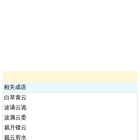
相关成语
白草黄云
波谲云诡
波属云委
裁月镂云
裁云剪水