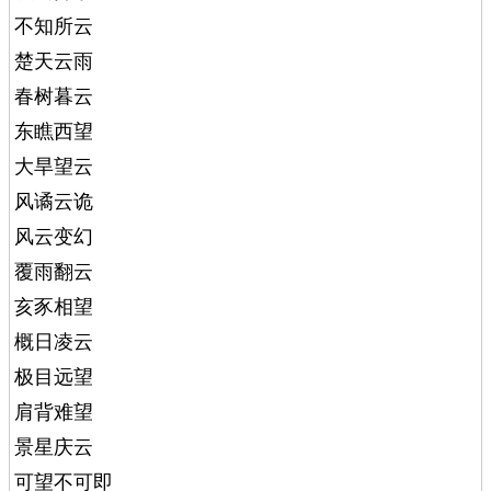
不知所云
楚天云雨
春树暮云
东瞧西望
大旱望云
风谲云诡
风云变幻
覆雨翻云
亥豕相望
概日凌云
极目远望
肩背难望
景星庆云
可望不可即