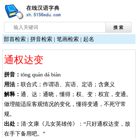
部首检索
|
拼音检索
|
笔画检索
|
起名
通权达变
拼音：
tōng quán dá biàn
用法：
联合式；作谓语、宾语、定语；含褒义
解释：
通、达：通晓，懂得；权、变：权宜，变通。
做理能适应客观情况的变化，懂得变通，不死守常
规。
出处：
清·文康《儿女英雄传》：“只好通权达变，放
在手下备用吧。”