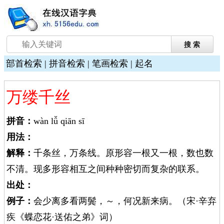
部首检索
|
拼音检索
|
笔画检索
|
起名
万缕千丝
拼音：
wàn lǚ qiān sī
用法：
解释：
千条丝，万条线。原形容一根又一根，数也数
不清。现多形容相互之间种种密切而复杂的联系。
出处：
例子：
会少离多看两鬓，～，何况新来病。（宋·辛弃
疾《蝶恋花·送佑之弟》词）