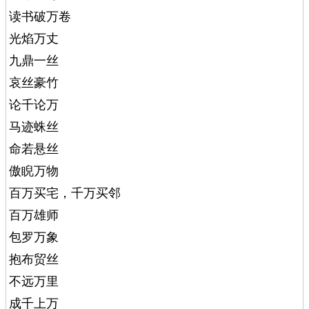
读书破万卷
光焰万丈
九鼎一丝
哀丝豪竹
论千论万
马迹蛛丝
命若悬丝
傲睨万物
百万买宅，千万买邻
百万雄师
包罗万象
抱布贸丝
不远万里
成千上万