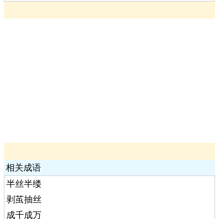
相关成语
半丝半缕
剥茧抽丝
成千成万