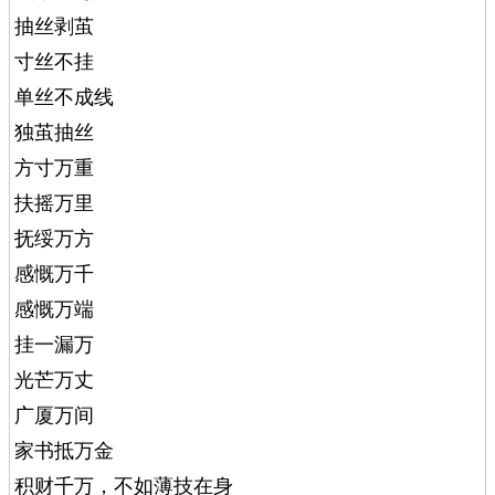
抽丝剥茧
寸丝不挂
单丝不成线
独茧抽丝
方寸万重
扶摇万里
抚绥万方
感慨万千
感慨万端
挂一漏万
光芒万丈
广厦万间
家书抵万金
积财千万，不如薄技在身