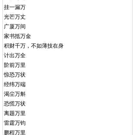
挂一漏万
光芒万丈
广厦万间
家书抵万金
积财千万，不如薄技在身
计出万全
阶前万里
惊恐万状
经纬万端
渴尘万斛
恐慌万状
离题万里
雷霆万钧
鹏程万里