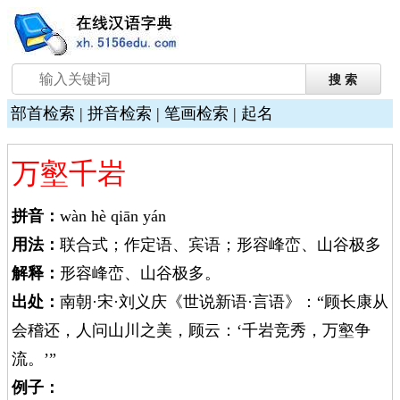
部首检索
|
拼音检索
|
笔画检索
|
起名
万壑千岩
拼音：
wàn hè qiān yán
用法：
联合式；作定语、宾语；形容峰峦、山谷极多
解释：
形容峰峦、山谷极多。
出处：
南朝·宋·刘义庆《世说新语·言语》：“顾长康从
会稽还，人问山川之美，顾云：‘千岩竞秀，万壑争
流。’”
例子：