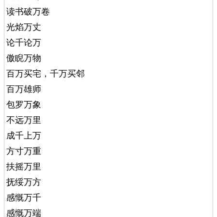
读书破万卷
光焰万丈
论千论万
傲睨万物
百万买宅，千万买邻
百万雄师
包罗万象
不远万里
成千上万
方寸万重
扶摇万里
抚绥万方
感慨万千
感慨万端