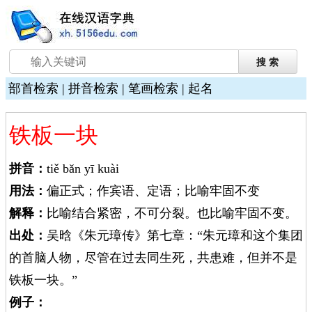
部首检索
|
拼音检索
|
笔画检索
|
起名
铁板一块
拼音：
tiě bǎn yī kuài
用法：
偏正式；作宾语、定语；比喻牢固不变
解释：
比喻结合紧密，不可分裂。也比喻牢固不变。
出处：
吴晗《朱元璋传》第七章：“朱元璋和这个集团
的首脑人物，尽管在过去同生死，共患难，但并不是
铁板一块。”
例子：