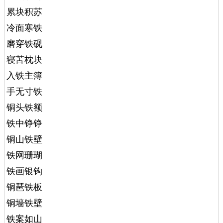
累块积苏
冷面寒铁
磨穿铁砚
寝苫枕块
入铁主簿
手无寸铁
铜头铁额
铁中铮铮
铜山铁壁
铁网珊瑚
铁画银钩
铜琶铁板
铜墙铁壁
铁案如山