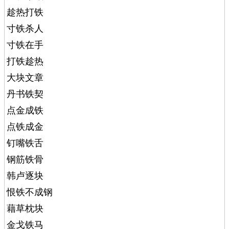
趁热打铁
寸铁杀人
寸铁在手
打铁趁热
大块文章
丹书铁契
点金成铁
点铁成金
钉嘴铁舌
钢筋铁骨
韩卢逐块
恨铁不成钢
藉草枕块
金戈铁马