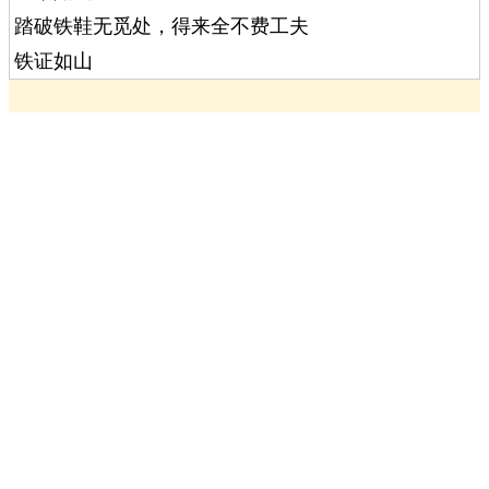
踏破铁鞋无觅处，得来全不费工夫
铁证如山