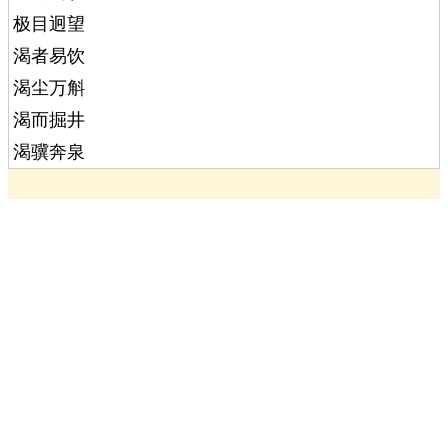
极目迥望
渴者易饮
渴尘万斛
渴而掘井
渴骥奔泉