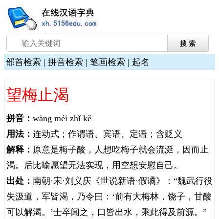
部首检索
|
拼音检索
|
笔画检索
|
起名
望梅止渴
拼音：
wàng méi zhǐ kě
用法：
连动式；作谓语、宾语、定语；含贬义
解释：
原意是梅子酸，人想吃梅子就会流涎，因而止
渴。后比喻愿望无法实现，用空想安慰自己。
出处：
南朝·宋·刘义庆《世说新语·假谲》：“魏武行役
失汲道，军皆渴，乃令曰：‘前有大梅林，饶子，甘酸
可以解渴。’士卒闻之，口皆出水，乘此得及前源。”