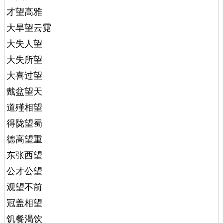
才望高雅
大旱望云霓
大失人望
大失所望
大喜过望
戴盆望天
道殣相望
得陇望蜀
德高望重
东张西望
公才公望
观望不前
冠盖相望
饥餐渴饮