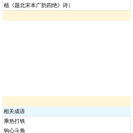
植《题北宋本广韵四绝》诗）
相关成语
乘热打铁
钩心斗角