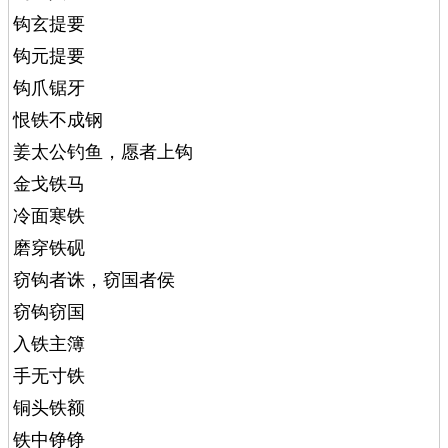
钩玄提要
钩元提要
钩爪锯牙
恨铁不成钢
姜太公钓鱼，愿者上钩
金戈铁马
冷面寒铁
磨穿铁砚
窃钩者诛，窃国者侯
窃钩窃国
入铁主簿
手无寸铁
铜头铁额
铁中铮铮