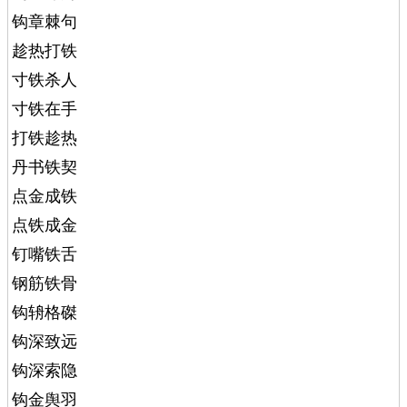
钩章棘句
趁热打铁
寸铁杀人
寸铁在手
打铁趁热
丹书铁契
点金成铁
点铁成金
钉嘴铁舌
钢筋铁骨
钩辀格磔
钩深致远
钩深索隐
钩金舆羽