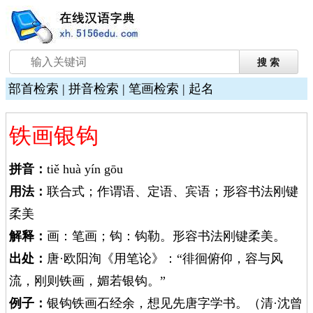
部首检索
|
拼音检索
|
笔画检索
|
起名
铁画银钩
拼音：
tiě huà yín gōu
用法：
联合式；作谓语、定语、宾语；形容书法刚键
柔美
解释：
画：笔画；钩：钩勒。形容书法刚键柔美。
出处：
唐·欧阳洵《用笔论》：“徘徊俯仰，容与风
流，刚则铁画，媚若银钩。”
例子：
银钩铁画石经余，想见先唐字学书。（清·沈曾