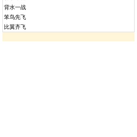
背水一战
笨鸟先飞
比翼齐飞