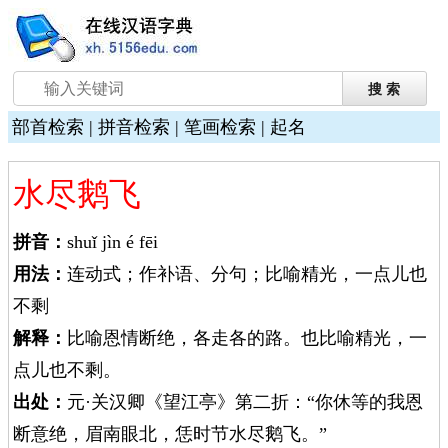
部首检索
|
拼音检索
|
笔画检索
|
起名
水尽鹅飞
拼音：
shuǐ jìn é fēi
用法：
连动式；作补语、分句；比喻精光，一点儿也
不剩
解释：
比喻恩情断绝，各走各的路。也比喻精光，一
点儿也不剩。
出处：
元·关汉卿《望江亭》第二折：“你休等的我恩
断意绝，眉南眼北，恁时节水尽鹅飞。”