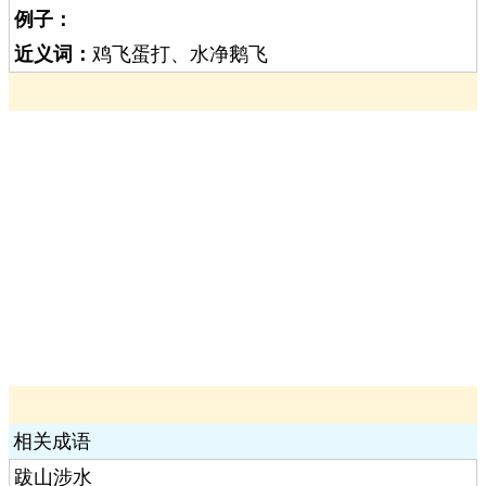
例子：
近义词：
鸡飞蛋打、水净鹅飞
相关成语
跋山涉水