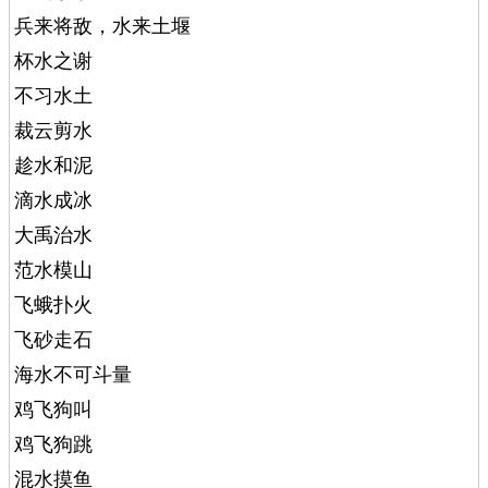
兵来将敌，水来土堰
杯水之谢
不习水土
裁云剪水
趁水和泥
滴水成冰
大禹治水
范水模山
飞蛾扑火
飞砂走石
海水不可斗量
鸡飞狗叫
鸡飞狗跳
混水摸鱼