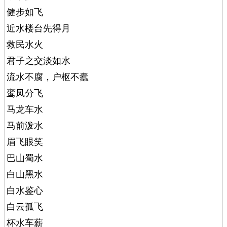
健步如飞
近水楼台先得月
救民水火
君子之交淡如水
流水不腐，户枢不蠹
鸾凤分飞
马龙车水
马前泼水
眉飞眼笑
巴山蜀水
白山黑水
白水鉴心
白云孤飞
杯水车薪