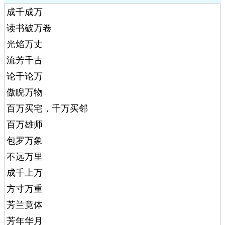
成千成万
读书破万卷
光焰万丈
流芳千古
论千论万
傲睨万物
百万买宅，千万买邻
百万雄师
包罗万象
不远万里
成千上万
方寸万重
芳兰竟体
芳年华月