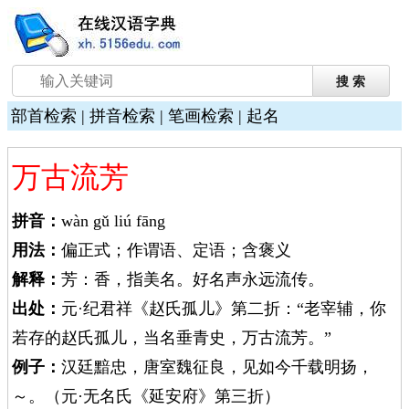
部首检索
|
拼音检索
|
笔画检索
|
起名
万古流芳
拼音：
wàn gǔ liú fāng
用法：
偏正式；作谓语、定语；含褒义
解释：
芳：香，指美名。好名声永远流传。
出处：
元·纪君祥《赵氏孤儿》第二折：“老宰辅，你
若存的赵氏孤儿，当名垂青史，万古流芳。”
例子：
汉廷黯忠，唐室魏征良，见如今千载明扬，
～。（元·无名氏《延安府》第三折）