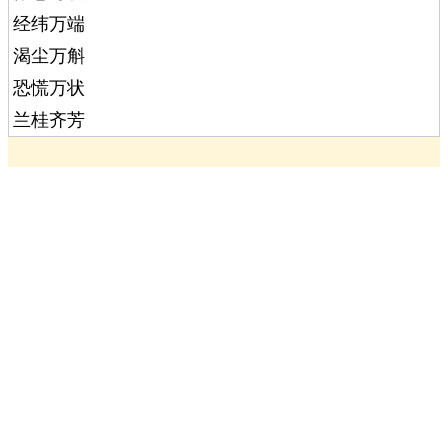
经纬万端
渴尘万斛
恐慌万状
兰桂齐芳