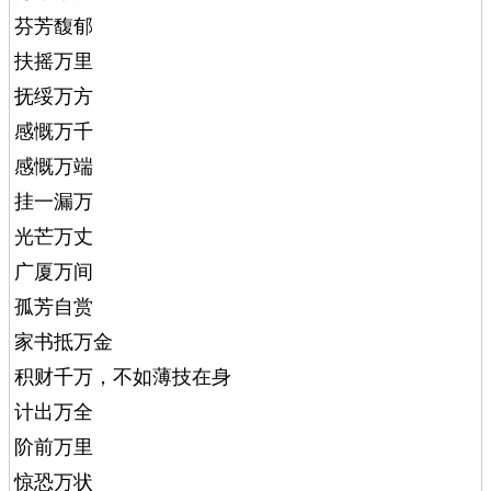
芬芳馥郁
扶摇万里
抚绥万方
感慨万千
感慨万端
挂一漏万
光芒万丈
广厦万间
孤芳自赏
家书抵万金
积财千万，不如薄技在身
计出万全
阶前万里
惊恐万状