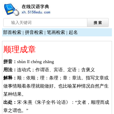
部首检索
|
拼音检索
|
笔画检索
|
起名
顺理成章
拼音：
shùn lǐ chéng zhāng
用法：
连动式；作谓语、宾语、定语；含褒义
解释：
顺：依顺；理：条理；章：章法。指写文章或
做事情顺着条理就能做好。也比喻某种情况自然产生
某种结果。
出处：
宋·朱熹《朱子全书·论语》：“文者，顺理而成
章之谓也。”