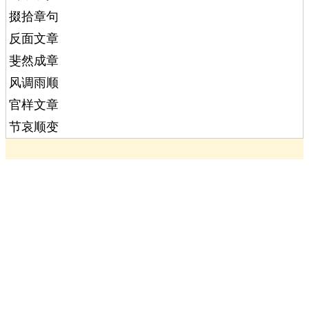
掇拾章句
反面文章
斐然成章
风调雨顺
官样文章
节哀顺变