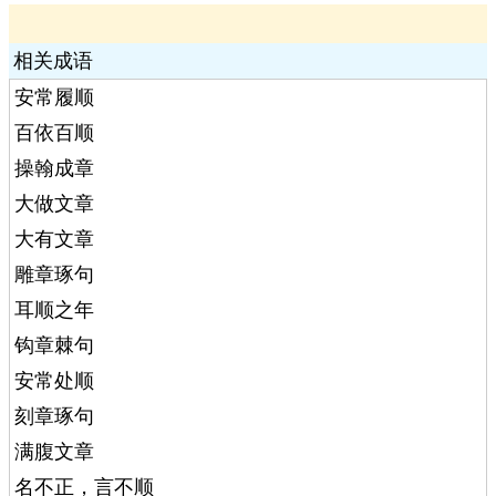
相关成语
安常履顺
百依百顺
操翰成章
大做文章
大有文章
雕章琢句
耳顺之年
钩章棘句
安常处顺
刻章琢句
满腹文章
名不正，言不顺