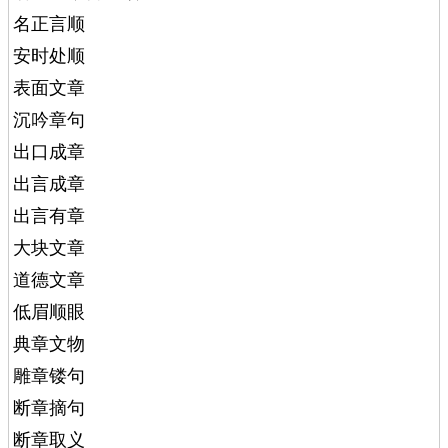
名正言顺
安时处顺
表面文章
沉吟章句
出口成章
出言成章
出言有章
大块文章
道德文章
低眉顺眼
典章文物
雕章镂句
断章摘句
断章取义