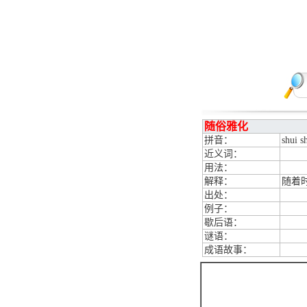
随俗雅化
拼音：
shui s
近义词：
用法：
解释：
随着
出处：
例子：
歇后语：
谜语：
成语故事：