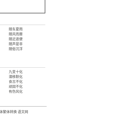
随车夏雨
随风而靡
随近逐便
随声是非
随俗沉浮
九变十化
潜移默化
食古不化
顽固不化
有伤风化
体繁体转换
语文网