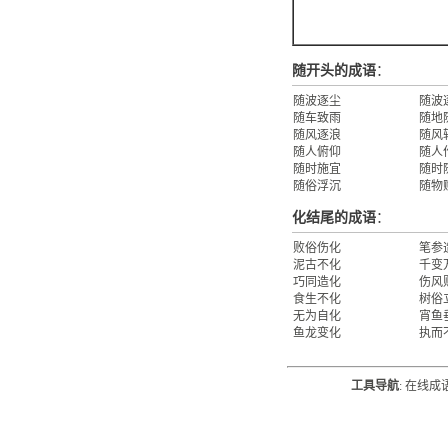
随开头的成语
：
随波逐尘
随波
随车致雨
随地
随风逐浪
随风
随人俯仰
随人
随时施宜
随时
随俗浮沉
随物
化结尾的成语
：
败俗伤化
笔参
泥古不化
千变
巧同造化
伤风
食生不化
树俗
无为自化
宵鱼
鱼龙变化
执而
工具导航
:
在线成