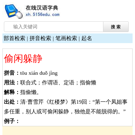
部首检索
|
拼音检索
|
笔画检索
|
起名
偷闲躲静
拼音：
tōu xián duǒ jìng
用法：
联合式；作谓语、定语；指偷懒
解释：
指偷懒。
出处：
清·曹雪芹《红楼梦》第19回：“第一个凤姐事
多任重，别人或可偷闲躲静，独他是不能脱得的。”
例子：