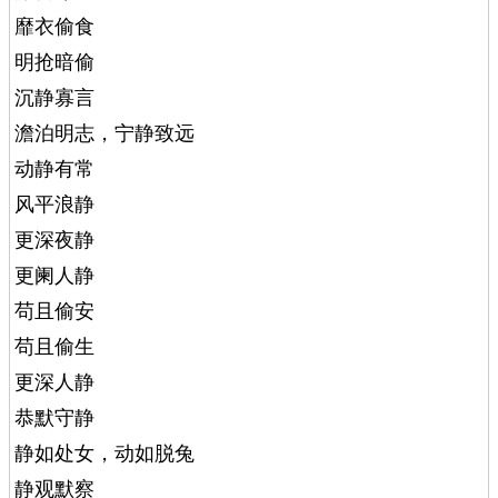
靡衣偷食
明抢暗偷
沉静寡言
澹泊明志，宁静致远
动静有常
风平浪静
更深夜静
更阑人静
苟且偷安
苟且偷生
更深人静
恭默守静
静如处女，动如脱兔
静观默察