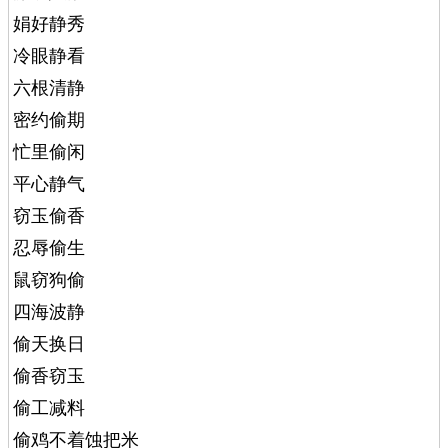
娟好静秀
冷眼静看
六根清静
密约偷期
忙里偷闲
平心静气
窃玉偷香
忍辱偷生
鼠窃狗偷
四海波静
偷天换日
偷香窃玉
偷工减料
偷鸡不着蚀把米