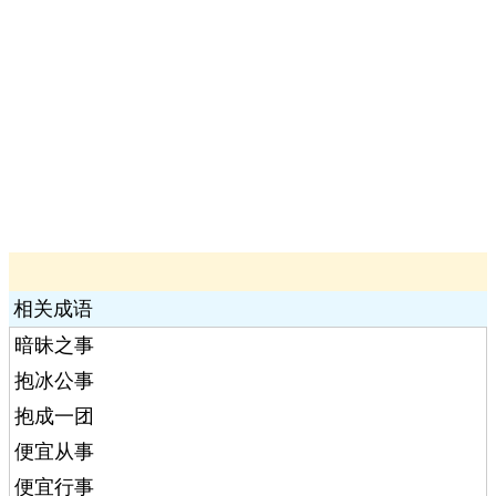
相关成语
暗昧之事
抱冰公事
抱成一团
便宜从事
便宜行事